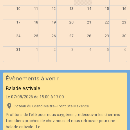
10
11
12
13
14
15
16
17
18
19
20
21
22
23
24
25
26
27
28
29
30
31
1
2
3
4
5
6
Évènements à venir
Balade estivale
Le 07/08/2026
de 15:00
à 17:00
Poteau du Grand Maitre - Pont Ste Maxence
Profitons de l’été pour nous oxygéner , redécouvrir les chemins
forestiers proches de chez nous, et nous retrouver pour une
balade estivale . Le ...