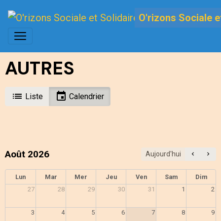
O'rizons Sociale e
AUTRES
Liste
Calendrier
Août 2026
Aujourd'hui
Lun
Mar
Mer
Jeu
Ven
Sam
Dim
27
28
29
30
31
1
2
3
4
5
6
7
8
9