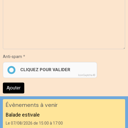
Anti-spam
CLIQUEZ POUR VALIDER
IconCaptcha ©
Ajouter
Évènements à venir
Balade estivale
Le 07/08/2026
de 15:00
à 17:00