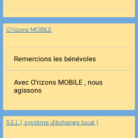
O'rizons MOBILE
Remercions les bénévoles
Avec O'rizons MOBILE , nous
agissons
S.E.L ( système d'échange local )