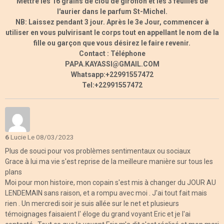
Mettre les 16 grains de clou de giroflon et les 3 feuilles de
l'aurier dans le parfum St-Michel.
NB: Laissez pendant 3 jour. Après le 3e Jour, commencer à
utiliser en vous pulvirisant le corps tout en appellant le nom de la
fille ou garçon que vous désirez le faire revenir.
Contact : Téléphone
PAPA.KAYASSI@GMAIL.COM
Whatsapp:+22991557472
Tel:+22991557472
6
Lucie
Le 08/03/2023
Plus de souci pour vos problèmes sentimentaux ou sociaux
Grace à lui ma vie s'est reprise de la meilleure manière sur tous les
plans
Moi pour mon histoire, mon copain s'est mis à changer du JOUR AU
LENDEMAIN sans raison, et a rompu avec moi . J'ai tout fait mais
rien . Un mercredi soir je suis allée sur le net et plusieurs
témoignages faisaient l' éloge du grand voyant Eric et je l'ai