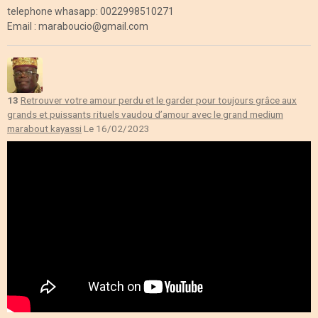
telephone whasapp: 0022998510271
Email : maraboucio@gmail.com
13
Retrouver votre amour perdu et le garder pour toujours grâce aux
grands et puissants rituels vaudou d’amour avec le grand medium
marabout kayassi
Le 16/02/2023