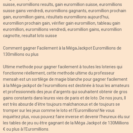
suisse, euromillions results, gain euromillion suisse, euromillions
suisse gains vendredi, euromillions gagnants, euromillion prochain
gain, euromillion gains, résultats euromillions aujourd'hui,
euromillion prochain gain, vérifier gain euromillion, tableau gain
euromillion, euromillions vendredi, euromillion gains, euromillion
cagnotte, resultat loto suisse
Comment gagner Facilement à la MégaJackpot Euromillions de
130millions ou plus
Ultime methode pour gagner facilement à toutes les loteries qui
fonctionne réellement, cette methode ultime du professeur
mensah est un sortilège de magie blanche pour gagner facilement
à la Méga-jackpot de l'euromillions est destinée à tous les amateurs
et professionnels des jeux d'argents qui souhaitent obtenir de gros
gains constants dans leures vies de paris et de loto. De nos jours, Il
est très absurde d’être toujours malchanceux et de toujours se
tromper sur les jeux comme le loto et l'Euromillions! Ne vous
inquiétez plus, vous pouvez faire inverse et devenir l'heureux élu sur
les tables de jeu ou être gagnant de la Méga Jackpot de 130Millions
€ ou plus à l'Euromillions.