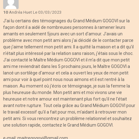
10
Andréa Huet
Le 03/03/2023
J'ai lu certains des témoignages du Grand Médium GOGOVI sur la
façon dont il a aidé de nombreuses personnes à ramener leurs
amants en seulement 5jours avec un sort d'amour. J'avais un
problème avec mon petit ami alors j'ai décidé de le contacter parce
que j'aime tellement mon petit ami. Il a quitté la maison et a dit qu'il
n'était plus intéressé par la relation sans raison, j'étais sous le choc.
J'ai contacté le Maître Médium GOGOVI et il m'a dit que mon petit
ami me reviendrait dans les 5 prochains jours, le Maître GOGOVI a
lancé un sortilège d'amour et cela a ouvert les yeux de mon petit
ami pour voir à quel point nous nous aimons et il est rentré à la
maison. Au moment où j'écris ce témoignage, je suis la femme la
plus heureuse du monde. Mon petit ami et moi vivons une vie
heureuse et notre amour est maintenant plus fort qu'il ne l'était
avant notre rupture. Tout cela grâce au Grand Médium GOGOVI pour
le travail excessif qu'il a fait pour moi, m'aidant à retrouver mon
petit ami. Si vous rencontrez un problème relationnel et souhaitez
une solution rapide, contactez le Grand Médium GOGOVI.
e-mail: maitregogovi@gmail.com