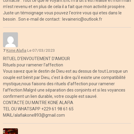
contacté . Tout ce que le voyant Eric m'a dit s'est réalisé et mon mari
m'est revenu et en plus de cela il a fait que mon activité prospère.
Juste un témoignage vous pouvez l'ecrire vous qui etes dans le
besoin . Son e-mail de contact : levaineric@outlook.fr
7
Kone Alafia
Le 07/03/2023
RITUEL D'ENVOUTEMENT D'AMOUR
Rituels pour ramener l’affection
Vous savez que le destin de Dieu est au dessus de tout.Lorsque un
couple est bénit par Dieu, c’est à dire qu’il existe une compatibilité
mystique,nous faisons des rituels d’affection pour ramener
l’affection.Malgré une séparation des conjoints et si les voyances
confirment un lien durable, votre couple est sauvé.
CONTACTE DU MAITRE KONE ALAFIA
TEL OU WHATSAPP +229 61 98 61 65
MAIL/alafiakone893@gmail.com