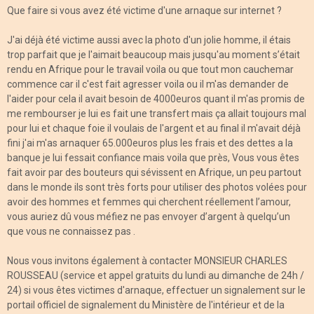
Que faire si vous avez été victime d'une arnaque sur internet ?
J'ai déjà été victime aussi avec la photo d'un jolie homme, il étais
trop parfait que je l'aimait beaucoup mais jusqu'au moment s’était
rendu en Afrique pour le travail voila ou que tout mon cauchemar
commence car il c'est fait agresser voila ou il m'as demander de
l'aider pour cela il avait besoin de 4000euros quant il m'as promis de
me rembourser je lui es fait une transfert mais ça allait toujours mal
pour lui et chaque foie il voulais de l'argent et au final il m'avait déjà
fini j'ai m'as arnaquer 65.000euros plus les frais et des dettes a la
banque je lui fessait confiance mais voila que près, Vous vous êtes
fait avoir par des bouteurs qui sévissent en Afrique, un peu partout
dans le monde ils sont très forts pour utiliser des photos volées pour
avoir des hommes et femmes qui cherchent réellement l’amour,
vous auriez dû vous méfiez ne pas envoyer d’argent à quelqu’un
que vous ne connaissez pas .
Nous vous invitons également à contacter MONSIEUR CHARLES
ROUSSEAU (service et appel gratuits du lundi au dimanche de 24h /
24) si vous êtes victimes d'arnaque, effectuer un signalement sur le
portail officiel de signalement du Ministère de l'intérieur et de la