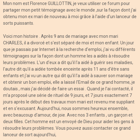
Mon nom est Florence GUILLOTTIN, je veux utiliser ce forum pour
partager mon petit témoignage avec le monde ,sur la façon dont j'ai
obtenu mon ex mari de nouveau à moi grâce à l'aide d'un lanceur de
sorts puissants.
Voici mon histoire . Après 9 ans de mariage avec mon mari
CHARLES, il a divorcé et s'est séparé de moi et mon enfant. Un jour
que je passais par Internet à la recherche d'emploi, j'ai vu différents
témoignages sur la façon dont un homme les a aidés à résoudre
leurs problèmes. L'un d'eux a dit qu'il l'a aidé à guérir ses maladies,
l'autre dit qu'il a aidée tombée enceinte après 11 ans d'être sans
enfants et j'ai vu un autre qui dit qu'il l'a aidé à sauver son mariage
et obtenir un bon emploi, elle a laissé l'Email de ce grand homme, je
doutais , mais j'ai décidé de faire un essai . Quand je l'ai contacté, il
m'a proposé une série de rituel de 9 jours, et 7 jours exactement 7
jours après le début des travaux mon mari est revenu me suppliant
et en s'excusant. Aujourd'hui, nous sommes heureux ensemble,
avec beaucoup d'amour, de joie. Avec nos 3 enfants , un garçon et
deux filles. Cet homme est un envoyé de Dieu pour aider les gens à
résoudre leurs problèmes. Vous pouvez aussi contacter ce grand
lanceur de sort aujourd'hui,