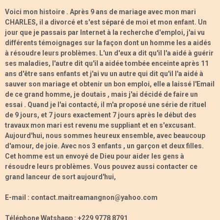
Voici mon histoire . Après 9 ans de mariage avec mon mari
CHARLES, il a divorcé et s'est séparé de moi et mon enfant. Un
jour que je passais par Internet à la recherche d'emploi, j'ai vu
différents témoignages sur la façon dont un homme les a aidés
à résoudre leurs problèmes. L'un d'eux a dit qu'il l'a aidé à guérir
ses maladies, l'autre dit qu'il a aidée tombée enceinte après 11
ans d'être sans enfants et j'ai vu un autre qui dit qu'il l'a aidé à
sauver son mariage et obtenir un bon emploi, elle a laissé l'Email
de ce grand homme, je doutais , mais j'ai décidé de faire un
essai . Quand je l'ai contacté, il m'a proposé une série de rituel
de 9 jours, et 7 jours exactement 7 jours après le début des
travaux mon mari est revenu me suppliant et en s'excusant.
Aujourd'hui, nous sommes heureux ensemble, avec beaucoup
d'amour, de joie. Avec nos 3 enfants , un garçon et deux filles.
Cet homme est un envoyé de Dieu pour aider les gens à
résoudre leurs problèmes. Vous pouvez aussi contacter ce
grand lanceur de sort aujourd'hui,
E-mail : contact.maitreamangnon@yahoo.com
Téléphone Watshapp : +229 9778 8791